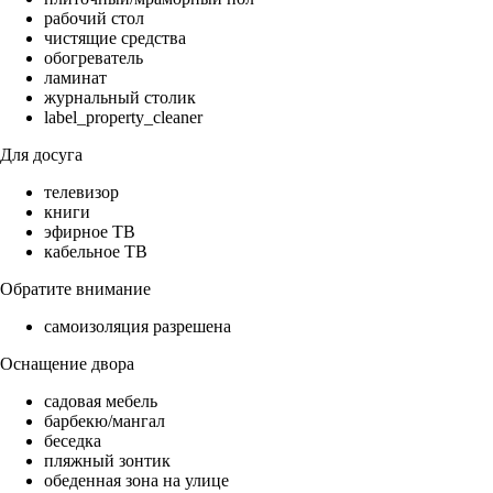
рабочий стол
чистящие средства
обогреватель
ламинат
журнальный столик
label_property_cleaner
Для досуга
телевизор
книги
эфирное ТВ
кабельное ТВ
Обратите внимание
самоизоляция разрешена
Оснащение двора
садовая мебель
барбекю/мангал
беседка
пляжный зонтик
обеденная зона на улице