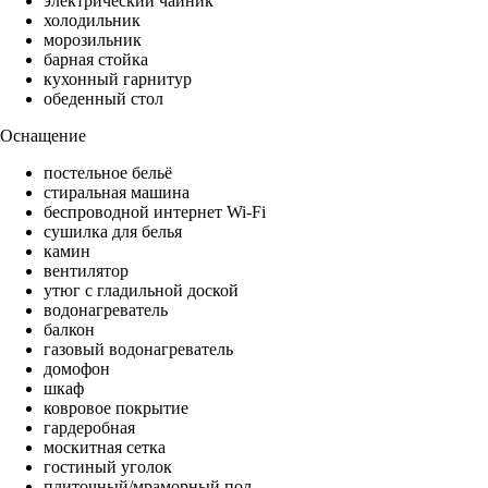
электрический чайник
холодильник
морозильник
барная стойка
кухонный гарнитур
обеденный стол
Оснащение
постельное бельё
стиральная машина
беспроводной интернет Wi-Fi
сушилка для белья
камин
вентилятор
утюг с гладильной доской
водонагреватель
балкон
газовый водонагреватель
домофон
шкаф
ковровое покрытие
гардеробная
москитная сетка
гостиный уголок
плиточный/мраморный пол