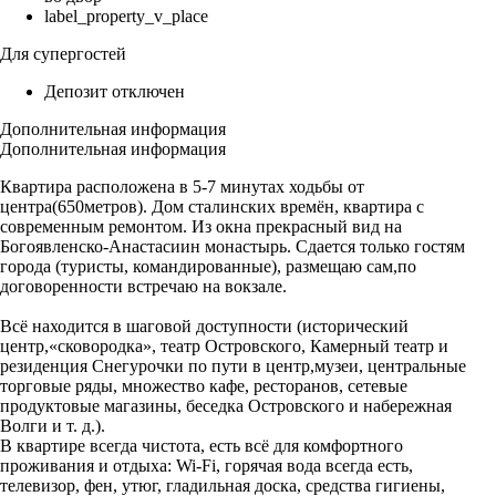
label_property_v_place
Для супергостей
Депозит отключен
Дополнительная информация
Дополнительная информация
Квартира расположена в 5-7 минутах ходьбы от
центра(650метров). Дом сталинских времён, квартира с
современным ремонтом. Из окна прекрасный вид на
Богоявленско-Анастасиин монастырь. Сдается только гостям
города (туристы, командированные), размещаю сам,по
договоренности встречаю на вокзале.
Всё находится в шаговой доступности (исторический
центр,«сковородка», театр Островского, Камерный театр и
резиденция Снегурочки по пути в центр,музеи, центральные
торговые ряды, множество кафе, ресторанов, сетевые
продуктовые магазины, беседка Островского и набережная
Волги и т. д.).
В квартире всегда чистота, есть всё для комфортного
проживания и отдыха: Wi-Fi, горячая вода всегда есть,
телевизор, фен, утюг, гладильная доска, средства гигиены,