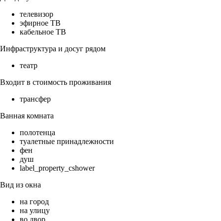
телевизор
эфирное ТВ
кабельное ТВ
Инфраструктура и досуг рядом
театр
Входит в стоимость проживания
трансфер
Ванная комната
полотенца
туалетные принадлежности
фен
душ
label_property_cshower
Вид из окна
на город
на улицу
во двор