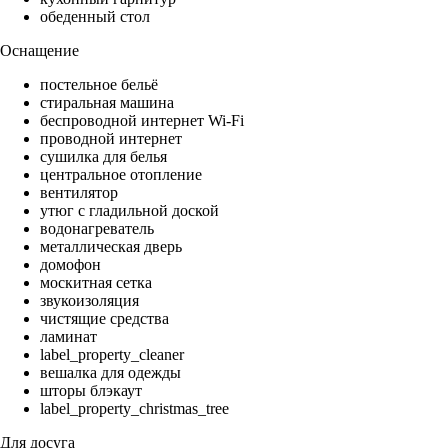
обеденный стол
Оснащение
постельное бельё
стиральная машина
беспроводной интернет Wi-Fi
проводной интернет
сушилка для белья
центральное отопление
вентилятор
утюг с гладильной доской
водонагреватель
металлическая дверь
домофон
москитная сетка
звукоизоляция
чистящие средства
ламинат
label_property_cleaner
вешалка для одежды
шторы блэкаут
label_property_christmas_tree
Для досуга